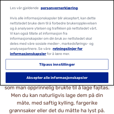
Les vår gjeldende
personvernerklæring
.
Hvis alle informasjonskapsler blir akseptert, kan dette
nettstedet bruke dem til å forbedre brukeropplevelsen
og å analysere ytelsen og trafikken på nettstedet vårt.
HVA ER FAJITA?
Vi kan også tillate at informasjon fra
informasjonskapsler om din bruk av nettstedet skal
deles med våre sosiale medier-, markedsførings- og
En fajita er en myk tortilla som er brettet
analysepartnere. Se våre
retningslinjer for
informasjonskapsler
for å lære mer.
rundt en fristende blanding av sterkt krydret
kjøtt, sprø paprika og løk toppet med en stor
Tilpass innstillinger
klatt salsa. Navnet kommer fra ”faja” som er
Aksepter alle informasjonskapsler
det spanske ordet for belte – oksebringen
som man opprinnelig brukte til å lage fajitas.
Men du kan naturligvis lage dem på din
måte, med saftig kylling, fargerike
grønnsaker eller det du måtte ha lyst på.