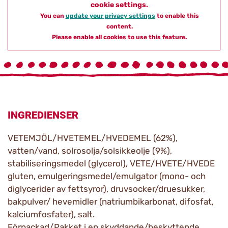
cookie settings.
You can
update your privacy settings
to enable this
content.
Please enable all cookies to use this feature.
INGREDIENSER
VETEMJÖL/HVETEMEL/HVEDEMEL (62%),
vatten/vand, solrosolja/solsikkeolje (9%),
stabiliseringsmedel (glycerol), VETE/HVETE/HVEDE
gluten, emulgeringsmedel/emulgator (mono- och
diglycerider av fettsyror), druvsocker/druesukker,
bakpulver/ hevemidler (natriumbikarbonat, difosfat,
kalciumfosfater), salt.
Förpackad/Pakket i en skyddande/beskyttende