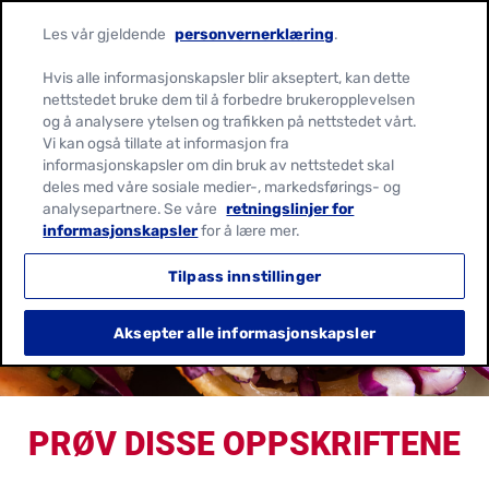
Les vår gjeldende
personvernerklæring
.
Hvis alle informasjonskapsler blir akseptert, kan dette
nettstedet bruke dem til å forbedre brukeropplevelsen
og å analysere ytelsen og trafikken på nettstedet vårt.
Vi kan også tillate at informasjon fra
informasjonskapsler om din bruk av nettstedet skal
INTERESSERT I VÅRE
deles med våre sosiale medier-, markedsførings- og
analysepartnere. Se våre
retningslinjer for
FORRETTER
informasjonskapsler
for å lære mer.
OPPSKRIFTER?
Tilpass innstillinger
Aksepter alle informasjonskapsler
PRØV DISSE OPPSKRIFTENE