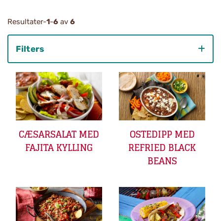
Resultater-
1
-
6
av
6
Filters
Category
CÆSARSALAT MED
OSTEDIPP MED
FAJITA KYLLING
REFRIED BLACK
BEANS