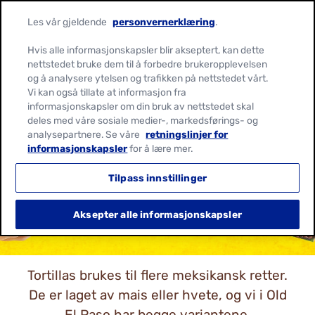
Les vår gjeldende
personvernerklæring
.
Hvis alle informasjonskapsler blir akseptert, kan dette
nettstedet bruke dem til å forbedre brukeropplevelsen
og å analysere ytelsen og trafikken på nettstedet vårt.
Vi kan også tillate at informasjon fra
informasjonskapsler om din bruk av nettstedet skal
deles med våre sosiale medier-, markedsførings- og
analysepartnere. Se våre
retningslinjer for
TORTILLAS
informasjonskapsler
for å lære mer.
Tilpass innstillinger
Aksepter alle informasjonskapsler
Tortillas brukes til flere meksikansk retter.
De er laget av mais eller hvete, og vi i Old
El Paso har begge variantene.