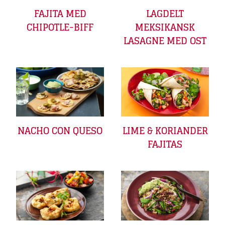
FAJITA MED
LAGDELT
CHIPOTLE-BIFF
MEKSIKANSK
LASAGNE MED OST
LIME & KORIANDER
NACHO CON QUESO
FAJITAS