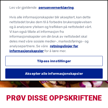
Les vår gjeldende
personvernerklæring
.
Hvis alle informasjonskapsler blir akseptert, kan dette
nettstedet bruke dem til å forbedre brukeropplevelsen
og å analysere ytelsen og trafikken på nettstedet vårt.
Vi kan også tillate at informasjon fra
informasjonskapsler om din bruk av nettstedet skal
INTERESSERT I VÅRE
deles med våre sosiale medier-, markedsførings- og
analysepartnere. Se våre
retningslinjer for
VEGETARISK
informasjonskapsler
for å lære mer.
OPPSKRIFTER?
Tilpass innstillinger
Aksepter alle informasjonskapsler
PRØV DISSE OPPSKRIFTENE