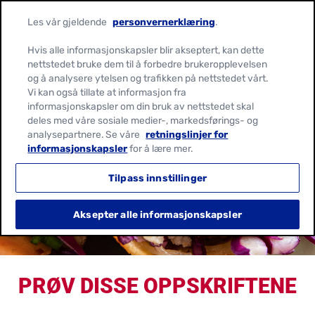
Les vår gjeldende
personvernerklæring
.
Hvis alle informasjonskapsler blir akseptert, kan dette
nettstedet bruke dem til å forbedre brukeropplevelsen
og å analysere ytelsen og trafikken på nettstedet vårt.
Vi kan også tillate at informasjon fra
informasjonskapsler om din bruk av nettstedet skal
INTERESSERT I VÅRE
deles med våre sosiale medier-, markedsførings- og
analysepartnere. Se våre
retningslinjer for
FRUKT
informasjonskapsler
for å lære mer.
OPPSKRIFTER??
Tilpass innstillinger
Aksepter alle informasjonskapsler
PRØV DISSE OPPSKRIFTENE