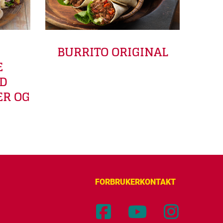
BURRITO ORIGINAL
E
D
ER OG
FORBRUKERKONTAKT