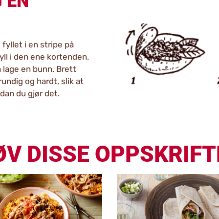
 EN
fyllet i en stripe på
ll i den ene kortenden.
å lage en bunn. Brett
ndig og hardt, slik at
rdan du gjør det.
ØV DISSE OPPSKRIFT