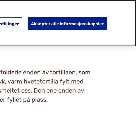
SEARCH
OPPDAG MER
HA OMSORG
stillinger
Aksepter alle informasjonskapsler
n foldede enden av tortillaen, som
yk, varm hvetetortilla fylt med
d smeltet oss. Den ene enden av
r fyllet på plass.