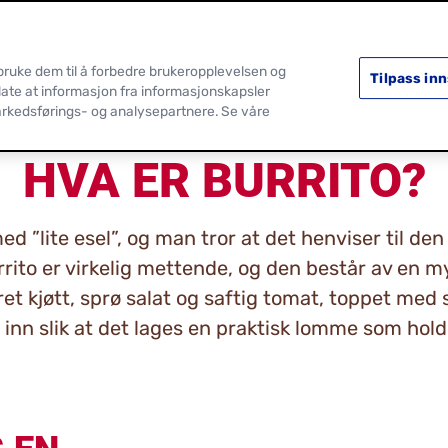
SORTIMENT
OPPSKRIFTER
 bruke dem til å forbedre brukeropplevelsen og
Tilpass inn
llate at informasjon fra informasjonskapsler
arkedsførings- og analysepartnere. Se våre
HVA ER BURRITO?
d ”lite esel”, og man tror at det henviser til de
burrito er virkelig mettende, og den består av en m
ret kjøtt, sprø salat og saftig tomat, toppet me
s inn slik at det lages en praktisk lomme som holde