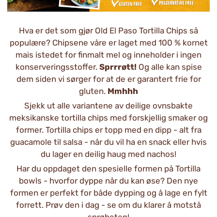
Hva er det som gjør Old El Paso Tortilla Chips så
populære? Chipsene våre er laget med 100 % kornet
mais istedet for finmalt mel og inneholder i ingen
konserveringsstoffer.
Sprrrøtt!
Og alle kan spise
dem siden vi sørger for at de er garantert frie for
gluten.
Mmhhh
Sjekk ut alle variantene av deilige ovnsbakte
meksikanske tortilla chips med forskjellig smaker og
former. Tortilla chips er topp med en dipp - alt fra
guacamole til salsa - når du vil ha en snack eller hvis
du lager en deilig haug med nachos!
Har du oppdaget den spesielle formen på Tortilla
bowls - hvorfor dyppe når du kan øse? Den nye
formen er perfekt for både dypping og å lage en fylt
forrett. Prøv den i dag - se om du klarer å motstå