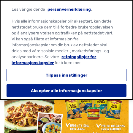
Les vår gjeldende
personvernerklæring
.
Hvis alle informasjonskapsler blir akseptert, kan dette
nettstedet bruke dem til å forbedre brukeropplevelsen
og å analysere ytelsen og trafikken på nettstedet vårt.
CHIPS & DIPS
Vi kan også tillate at informasjon fra
informasjonskapsler om din bruk av nettstedet skal
deles med våre sosiale medier-, markedsførings- og
Våre chips & dips er perfekt tilbehør til
analysepartnere. Se våre
retningslinjer for
informasjonskapsler
for å lære mer.
middag eller som forrett til din meksikanske
yndlingsrett.
Tilpass innstillinger
Aksepter alle informasjonskapsler