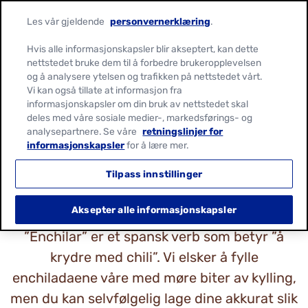
Les vår gjeldende
personvernerklæring
.
Hvis alle informasjonskapsler blir akseptert, kan dette
nettstedet bruke dem til å forbedre brukeropplevelsen
og å analysere ytelsen og trafikken på nettstedet vårt.
HVA ER ENCHILADA?
Vi kan også tillate at informasjon fra
informasjonskapsler om din bruk av nettstedet skal
deles med våre sosiale medier-, markedsførings- og
En enchilada er en myk maistortilla som
analysepartnere. Se våre
retningslinjer for
informasjonskapsler
for å lære mer.
brettes rundt det den fylles med, og som
deretter dekkes med en tomat- eller
Tilpass innstillinger
chilisaus og overdrysses med ost. Så stekes
Aksepter alle informasjonskapsler
den i ovnen inntil den er gylden og fristende.
”Enchilar” er et spansk verb som betyr ”å
krydre med chili”. Vi elsker å fylle
enchiladaene våre med møre biter av kylling,
men du kan selvfølgelig lage dine akkurat slik