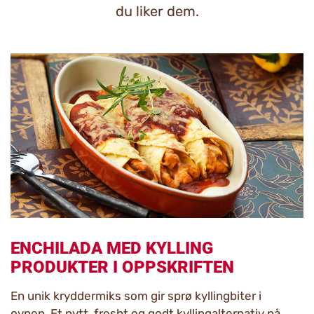
du liker dem.
ENCHILADA MED KYLLING
PRODUKTER I OPPSKRIFTEN
En unik kryddermiks som gir sprø kyllingbiter i
ovnen. Et nytt, fresht og godt kyllingalternativ på