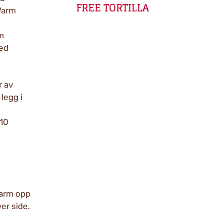
FREE TORTILLA
Varm
em
med
r av
 legg i
 10
Varm opp
er side.