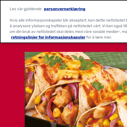
Les vår gjeldende
personvernerklæring
.
Hvis alle informasjonskapsler blir akseptert, kan dette nettstedet
å analysere ytelsen og trafikken på nettstedet vårt. Vi kan også ti
om din bruk av nettstedet skal deles med våre sosiale medier-, m
retningslinjer for informasjonskapsler
for å lære mer.