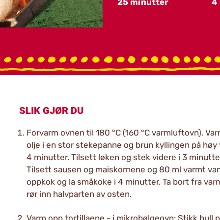
25 minutter
4
SLIK GJØR DU
Forvarm ovnen til 180 °C (160 °C varmluftovn). Varm
olje i en stor stekepanne og brun kyllingen på høy
4 minutter. Tilsett løken og stek videre i 3 minutte
Tilsett sausen og maiskornene og 80 ml varmt van
oppkok og la småkoke i 4 minutter. Ta bort fra va
rør inn halvparten av osten.
Varm opp tortillaene - i mikrobølgeovn: Stikk hull 