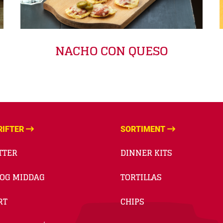
NACHO CON QUESO
RIFTER
SORTIMENT
TTER
DINNER KITS
 OG MIDDAG
TORTILLAS
RT
CHIPS