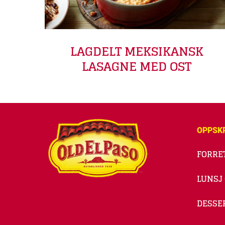
LAGDELT MEKSIKANSK
LASAGNE MED OST
OPPSK
FORRE
LUNSJ
DESSE