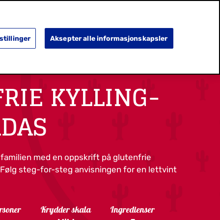
SEARCH
OPPDAG MER
HA OMSORG
stillinger
Aksepter alle informasjonskapsler
RIE KYLLING-
ADAS
le familien med en oppskrift på glutenfrie
 Følg steg-for-steg anvisningen for en lettvint
rsoner
Krydder skala
Ingredienser