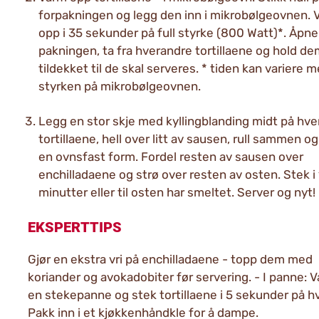
forpakningen og legg den inn i mikrobølgeovnen. 
opp i 35 sekunder på full styrke (800 Watt)*. Åpne
pakningen, ta fra hverandre tortillaene og hold d
tildekket til de skal serveres. * tiden kan variere 
styrken på mikrobølgeovnen.
Legg en stor skje med kyllingblanding midt på hve
tortillaene, hell over litt av sausen, rull sammen og
en ovnsfast form. Fordel resten av sausen over
enchilladaene og strø over resten av osten. Stek i
minutter eller til osten har smeltet. Server og nyt!
EKSPERTTIPS
Gjør en ekstra vri på enchilladaene - topp dem med
koriander og avokadobiter før servering. - I panne: 
en stekepanne og stek tortillaene i 5 sekunder på hv
Pakk inn i et kjøkkenhåndkle for å dampe.