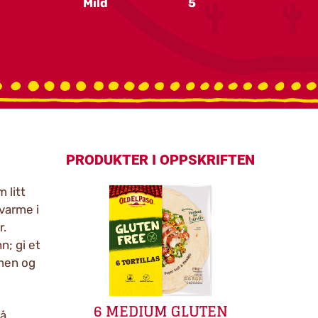
Mild
5
PRODUKTER I OPPSKRIFTEN
 litt
 varme i
r.
n; gi et
rmen og
6 MEDIUM GLUTEN
på