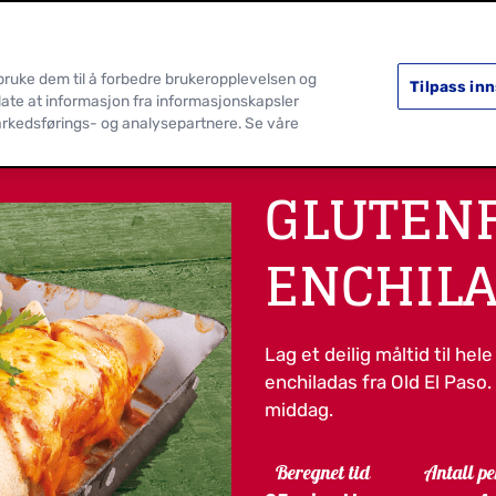
SORTIMENT
OPPSKRIFTER
 bruke dem til å forbedre brukeropplevelsen og
Tilpass inn
llate at informasjon fra informasjonskapsler
arkedsførings- og analysepartnere. Se våre
GLUTENF
ENCHIL
Lag et deilig måltid til he
enchiladas fra Old El Paso.
middag.
Beregnet tid
Antall pe