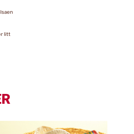
alsaen
 litt
ER