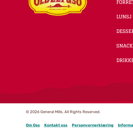
FORRE
LUNSJ
DESSE
SNACK
DRIKK
© 2026
General Mills. All Rights Reserved.
Om Oss
Kontakt oss
Personvernerklæring
Informa