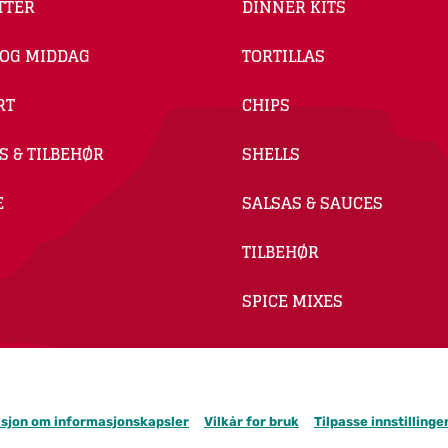
TTER
DINNER KITS
 OG MIDDAG
TORTILLAS
RT
CHIPS
S & TILBEHØR
SHELLS
E
SALSAS & SAUCES
TILBEHØR
SPICE MIXES
sjon om informasjonskapsler
Vilkår for bruk
Tilpasse innstilling