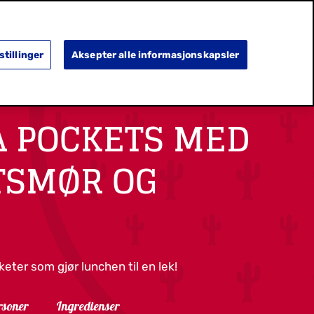
SEARCH
OPPDAG MER
HA OMSORG
stillinger
Aksepter alle informasjonskapsler
A POCKETS MED
TSMØR OG
eter som gjør lunchen til en lek!
rsoner
Ingredienser