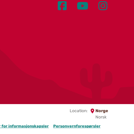
Location:
Norge
Norsk
er for informasjonskapsler
Personvernforespørsler