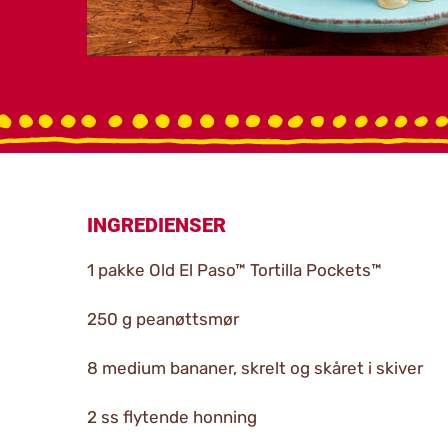
INGREDIENSER
1 pakke Old El Paso™ Tortilla Pockets™
250 g peanøttsmør
8 medium bananer, skrelt og skåret i skiver
2 ss flytende honning