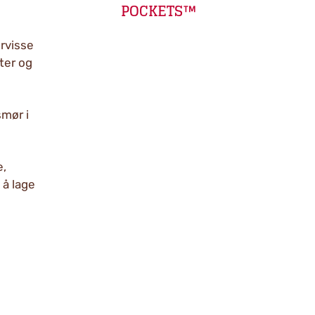
POCKETS™
orvisse
ter og
mør i
e,
 å lage