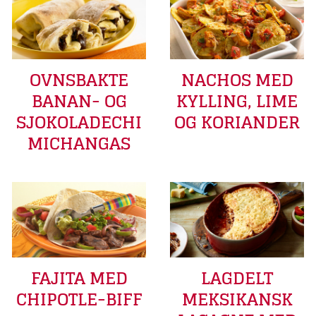
OVNSBAKTE
NACHOS MED
BANAN- OG
KYLLING, LIME
SJOKOLADECHI
OG KORIANDER
MICHANGAS
FAJITA MED
LAGDELT
CHIPOTLE-BIFF
MEKSIKANSK