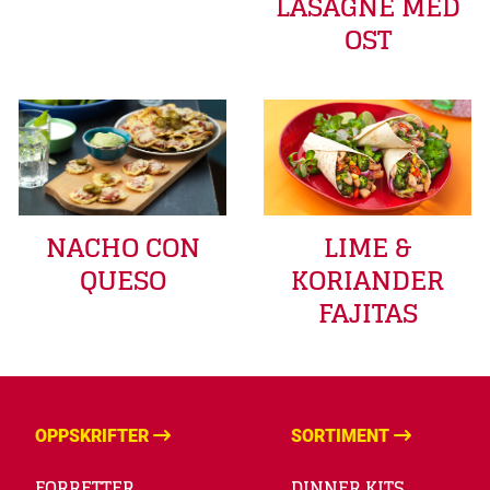
LASAGNE MED
OST
LIME &
NACHO CON
KORIANDER
QUESO
FAJITAS
OPPSKRIFTER
SORTIMENT
FORRETTER
DINNER KITS