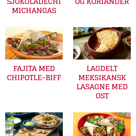
SJOKOLADECHI
OG KORIANDER
MICHANGAS
FAJITA MED
LAGDELT
CHIPOTLE-BIFF
MEKSIKANSK
LASAGNE MED
OST