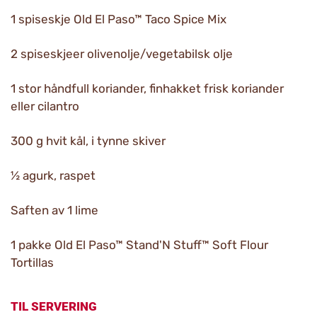
1 spiseskje Old El Paso™ Taco Spice Mix
2 spiseskjeer olivenolje/vegetabilsk olje
1 stor håndfull koriander, finhakket frisk koriander
eller cilantro
300 g hvit kål, i tynne skiver
½ agurk, raspet
Saften av 1 lime
1 pakke Old El Paso™ Stand'N Stuff™ Soft Flour
Tortillas
TIL SERVERING