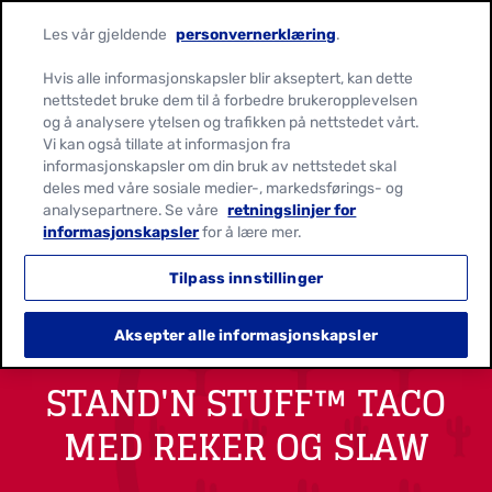
Les vår gjeldende
personvernerklæring
.
Hvis alle informasjonskapsler blir akseptert, kan dette
nettstedet bruke dem til å forbedre brukeropplevelsen
og å analysere ytelsen og trafikken på nettstedet vårt.
Vi kan også tillate at informasjon fra
informasjonskapsler om din bruk av nettstedet skal
deles med våre sosiale medier-, markedsførings- og
analysepartnere. Se våre
retningslinjer for
informasjonskapsler
for å lære mer.
Tilpass innstillinger
Aksepter alle informasjonskapsler
STAND'N STUFF™ TACO
MED REKER OG SLAW