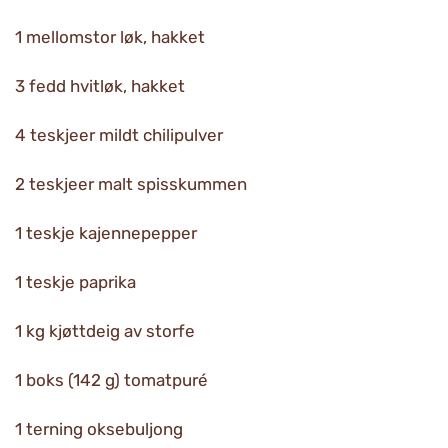
1 mellomstor løk, hakket
3 fedd hvitløk, hakket
4 teskjeer mildt chilipulver
2 teskjeer malt spisskummen
1 teskje kajennepepper
1 teskje paprika
1 kg kjøttdeig av storfe
1 boks (142 g) tomatpuré
1 terning oksebuljong