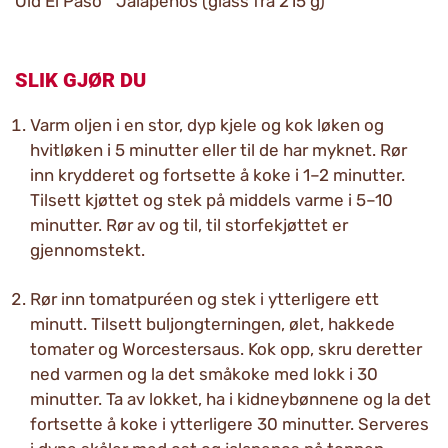
Old El Paso™ Jalapeños (glass fra 215 g)
SLIK GJØR DU
Varm oljen i en stor, dyp kjele og kok løken og
hvitløken i 5 minutter eller til de har myknet. Rør
inn krydderet og fortsette å koke i 1–2 minutter.
Tilsett kjøttet og stek på middels varme i 5–10
minutter. Rør av og til, til storfekjøttet er
gjennomstekt.
Rør inn tomatpuréen og stek i ytterligere ett
minutt. Tilsett buljongterningen, ølet, hakkede
tomater og Worcestersaus. Kok opp, skru deretter
ned varmen og la det småkoke med lokk i 30
minutter. Ta av lokket, ha i kidneybønnene og la det
fortsette å koke i ytterligere 30 minutter. Serveres