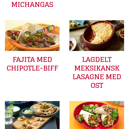
MICHANGAS
FAJITA MED
LAGDELT
CHIPOTLE-BIFF
MEKSIKANSK
LASAGNE MED
OST