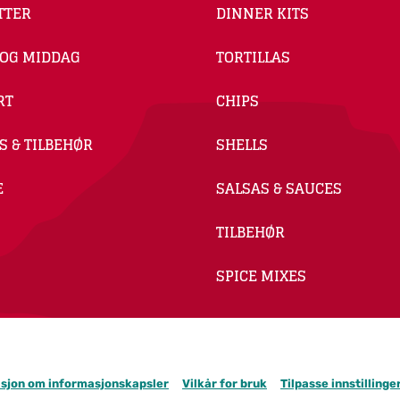
TTER
DINNER KITS
 OG MIDDAG
TORTILLAS
RT
CHIPS
S & TILBEHØR
SHELLS
E
SALSAS & SAUCES
TILBEHØR
SPICE MIXES
sjon om informasjonskapsler
Vilkår for bruk
Tilpasse innstilling