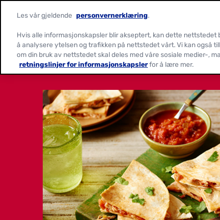
Les vår gjeldende
personvernerklæring
.
Hvis alle informasjonskapsler blir akseptert, kan dette nettstedet
å analysere ytelsen og trafikken på nettstedet vårt. Vi kan også ti
om din bruk av nettstedet skal deles med våre sosiale medier-, m
retningslinjer for informasjonskapsler
for å lære mer.