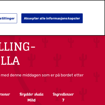
SEARCH
OPPDAG MER
HA OMSORG
stillinger
Aksepter alle informasjonskapsler
LLING-
LLA
ek med denne middagen som er på bordet etter
rsoner
Krydder skala
Ingredienser
Mild
7