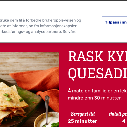
SORTIMENT
OPPSKRIFTER
 bruke dem til å forbedre brukeropplevelsen og
Tilpass inn
llate at informasjon fra informasjonskapsler
arkedsførings- og analysepartnere. Se våre
RASK KY
QUESADI
Å mate en familie er en l
mindre enn 30 minutter.
Beregnet tid
Antall pe
25 minutter
4