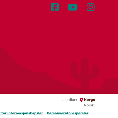
Location:
Norge
Norsk
er for informasjonskapsler
Personvernforespørsler