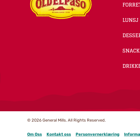
FORRE
LUNSJ
DESSE
SNACK
DRIKK
© 2026
General Mills. All Rights Reserved.
Om Oss
Kontakt oss
Personvernerklæring
Informa