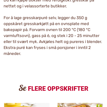
Du kan kjøpe bokser med ferdigkokt gresskar på
nettet og i velassorterte butikker.
For å lage gresskarpuré selv, legger du 350 g
oppskåret gresskarkjøtt på en ovnsplate med
bakepapir på. Forvarm ovnen til 200 °C (180 °C
varmluftsovn), gass på 6, og stek i 20 - 25 minutter
eller til svært myk. Avkjøles helt og pureres i blender.
Ekstra puré kan fryses i små porsjoner i inntil 2
måneder.
Se
FLERE OPPSKRIFTER