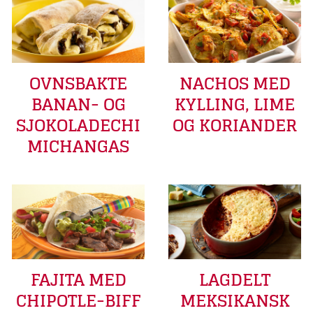
OVNSBAKTE
NACHOS MED
BANAN- OG
KYLLING, LIME
SJOKOLADECHI
OG KORIANDER
MICHANGAS
FAJITA MED
LAGDELT
CHIPOTLE-BIFF
MEKSIKANSK