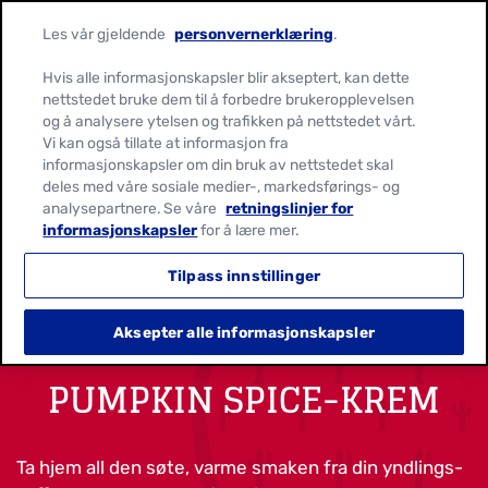
Les vår gjeldende
personvernerklæring
.
Hvis alle informasjonskapsler blir akseptert, kan dette
nettstedet bruke dem til å forbedre brukeropplevelsen
og å analysere ytelsen og trafikken på nettstedet vårt.
Vi kan også tillate at informasjon fra
informasjonskapsler om din bruk av nettstedet skal
deles med våre sosiale medier-, markedsførings- og
analysepartnere. Se våre
retningslinjer for
informasjonskapsler
for å lære mer.
Tilpass innstillinger
Aksepter alle informasjonskapsler
PUMPKIN SPICE-KREM
Ta hjem all den søte, varme smaken fra din yndlings-