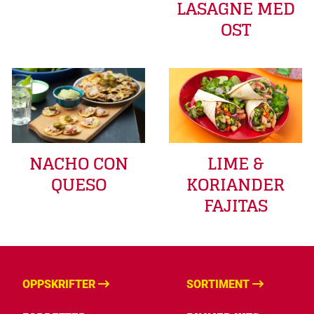
LASAGNE MED
OST
LIME &
NACHO CON
KORIANDER
QUESO
FAJITAS
OPPSKRIFTER
SORTIMENT