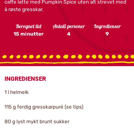
caffe latte med Pumpkin Spice uten alt strevet med
å røste gresskar.
Beregnet tid
Antall personer
Ingredienser
15 minutter
4
9
INGREDIENSER
1 l helmelk
115 g ferdig gresskarpuré (se tips)
80 g lyst mykt brunt sukker