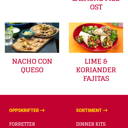
OST
LIME &
NACHO CON
KORIANDER
QUESO
FAJITAS
OPPSKRIFTER
SORTIMENT
FORRETTER
DINNER KITS