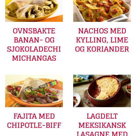
OVNSBAKTE
NACHOS MED
BANAN- OG
KYLLING, LIME
SJOKOLADECHI
OG KORIANDER
MICHANGAS
FAJITA MED
LAGDELT
CHIPOTLE-BIFF
MEKSIKANSK
LASAGNE MED