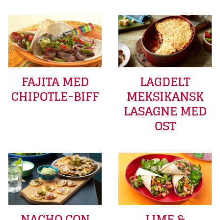
FAJITA MED
LAGDELT
CHIPOTLE-BIFF
MEKSIKANSK
LASAGNE MED
OST
LIME &
NACHO CON