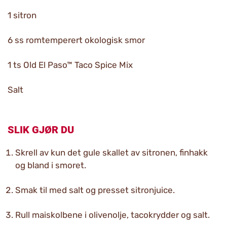
1 sitron
6 ss romtemperert okologisk smor
1 ts Old El Paso™ Taco Spice Mix
Salt
SLIK GJØR DU
Skrell av kun det gule skallet av sitronen, finhakk
og bland i smoret.
Smak til med salt og presset sitronjuice.
Rull maiskolbene i olivenolje, tacokrydder og salt.