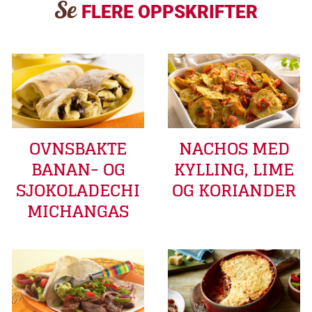
Se
FLERE OPPSKRIFTER
OVNSBAKTE
NACHOS MED
BANAN- OG
KYLLING, LIME
SJOKOLADECHI
OG KORIANDER
MICHANGAS