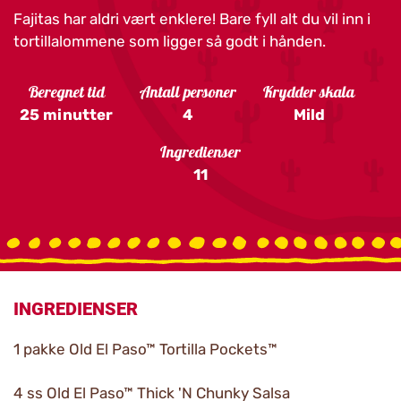
Fajitas har aldri vært enklere! Bare fyll alt du vil inn i
tortillalommene som ligger så godt i hånden.
Beregnet tid
Antall personer
Krydder skala
25 minutter
4
Mild
Ingredienser
11
INGREDIENSER
1 pakke Old El Paso™ Tortilla Pockets™
4 ss Old El Paso™ Thick 'N Chunky Salsa