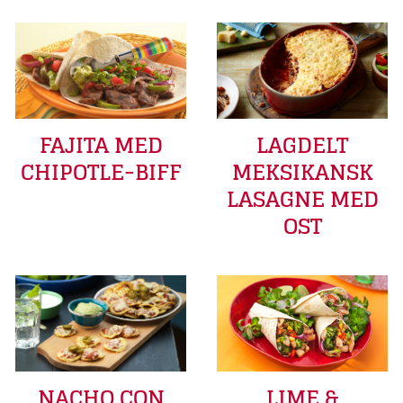
FAJITA MED
LAGDELT
CHIPOTLE-BIFF
MEKSIKANSK
LASAGNE MED
OST
LIME &
NACHO CON