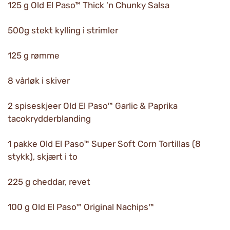
125 g Old El Paso™ Thick 'n Chunky Salsa
500g stekt kylling i strimler
125 g rømme
8 vårløk i skiver
2 spiseskjeer Old El Paso™ Garlic & Paprika
tacokrydderblanding
1 pakke Old El Paso™ Super Soft Corn Tortillas (8
stykk), skjært i to
225 g cheddar, revet
100 g Old El Paso™ Original Nachips™