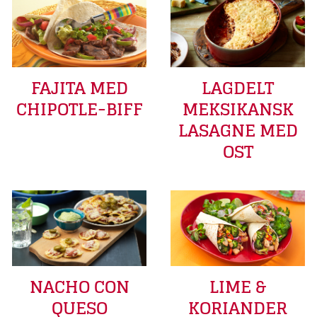
FAJITA MED
LAGDELT
CHIPOTLE-BIFF
MEKSIKANSK
LASAGNE MED
OST
LIME &
NACHO CON
KORIANDER
QUESO