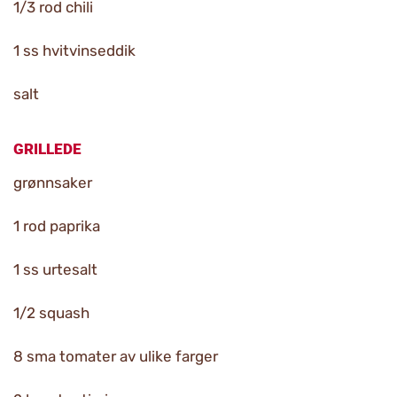
1/3 rod chili
1 ss hvitvinseddik
salt
GRILLEDE
grønnsaker
1 rod paprika
1 ss urtesalt
1/2 squash
8 sma tomater av ulike farger