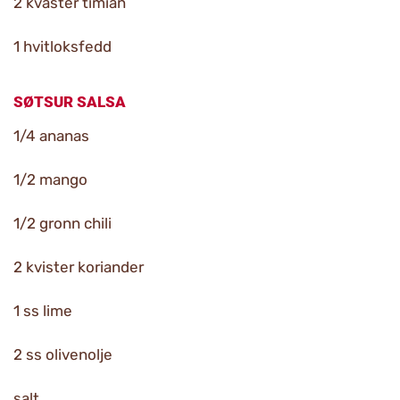
2 kvaster timian
1 hvitloksfedd
SØTSUR SALSA
1/4 ananas
1/2 mango
1/2 gronn chili
2 kvister koriander
1 ss lime
2 ss olivenolje
salt