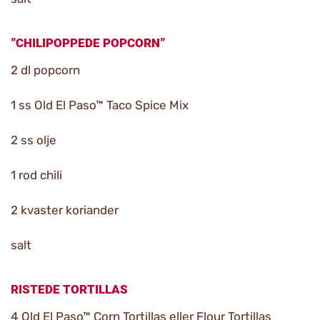
”CHILIPOPPEDE POPCORN”
2 dl popcorn
1 ss Old El Paso™ Taco Spice Mix
2 ss olje
1 rod chili
2 kvaster koriander
salt
RISTEDE TORTILLAS
4 Old El Paso™ Corn Tortillas eller Flour Tortillas