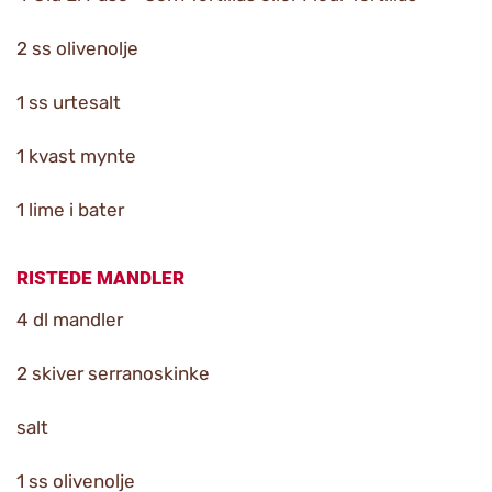
2 ss olivenolje
1 ss urtesalt
1 kvast mynte
1 lime i bater
RISTEDE MANDLER
4 dl mandler
2 skiver serranoskinke
salt
1 ss olivenolje