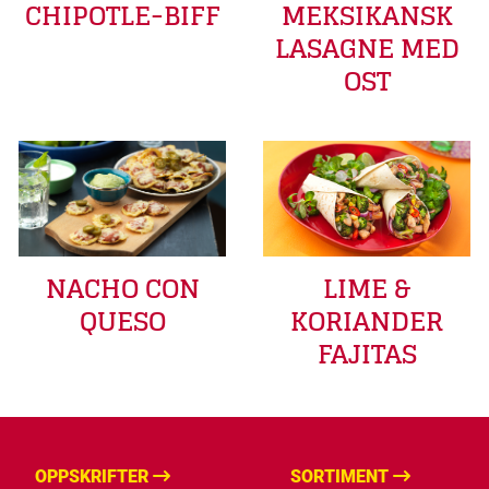
CHIPOTLE-BIFF
MEKSIKANSK
LASAGNE MED
OST
LIME &
NACHO CON
KORIANDER
QUESO
FAJITAS
OPPSKRIFTER
SORTIMENT