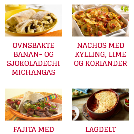
OVNSBAKTE
NACHOS MED
BANAN- OG
KYLLING, LIME
SJOKOLADECHI
OG KORIANDER
MICHANGAS
FAJITA MED
LAGDELT