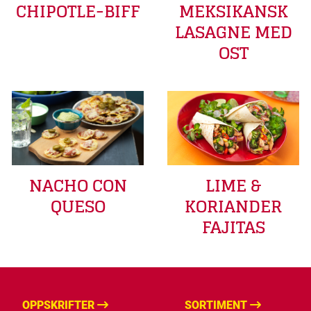
CHIPOTLE-BIFF
MEKSIKANSK
LASAGNE MED
OST
LIME &
NACHO CON
KORIANDER
QUESO
FAJITAS
OPPSKRIFTER
SORTIMENT