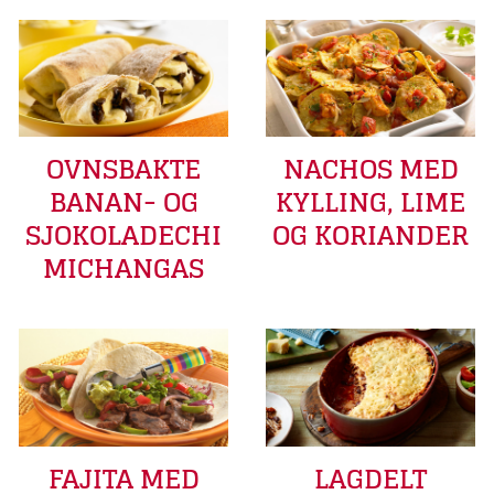
OVNSBAKTE
NACHOS MED
BANAN- OG
KYLLING, LIME
SJOKOLADECHI
OG KORIANDER
MICHANGAS
FAJITA MED
LAGDELT