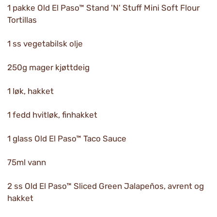
1 pakke Old El Paso™ Stand 'N' Stuff Mini Soft Flour
Tortillas
1 ss vegetabilsk olje
250g mager kjøttdeig
1 løk, hakket
1 fedd hvitløk, finhakket
1 glass Old El Paso™ Taco Sauce
75ml vann
2 ss Old El Paso™ Sliced Green Jalapeños, avrent og
hakket