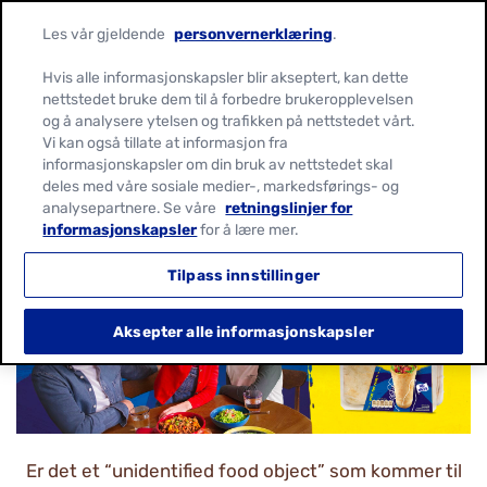
Les vår gjeldende
personvernerklæring
.
Hvis alle informasjonskapsler blir akseptert, kan dette
nettstedet bruke dem til å forbedre brukeropplevelsen
og å analysere ytelsen og trafikken på nettstedet vårt.
TORTILLA POCKETS ER
Vi kan også tillate at informasjon fra
informasjonskapsler om din bruk av nettstedet skal
KLARE FOR START!
deles med våre sosiale medier-, markedsførings- og
analysepartnere. Se våre
retningslinjer for
informasjonskapsler
for å lære mer.
Tilpass innstillinger
Aksepter alle informasjonskapsler
Er det et “unidentified food object” som kommer til