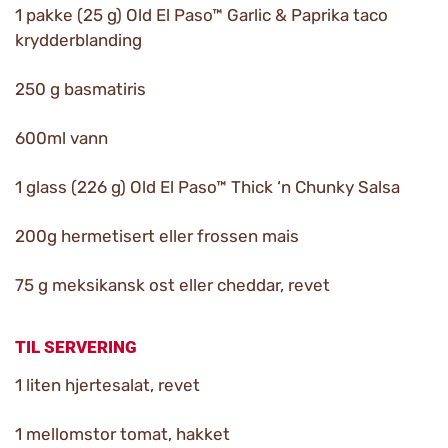
1 pakke (25 g) Old El Paso™ Garlic & Paprika taco
krydderblanding
250 g basmatiris
600ml vann
1 glass (226 g) Old El Paso™ Thick ‘n Chunky Salsa
200g hermetisert eller frossen mais
75 g meksikansk ost eller cheddar, revet
TIL SERVERING
1 liten hjertesalat, revet
1 mellomstor tomat, hakket