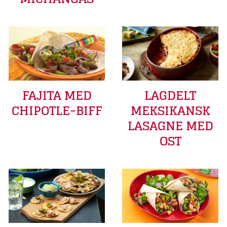
FAJITA MED
LAGDELT
CHIPOTLE-BIFF
MEKSIKANSK
LASAGNE MED
OST