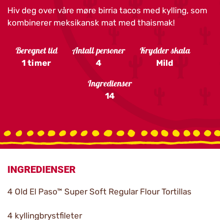
Hiv deg over våre møre birria tacos med kylling, som
kombinerer meksikansk mat med thaismak!
Beregnet tid
Antall personer
Krydder skala
1 timer
4
Mild
Ingredienser
14
INGREDIENSER
4 Old El Paso™ Super Soft Regular Flour Tortillas
4 kyllingbrystfileter