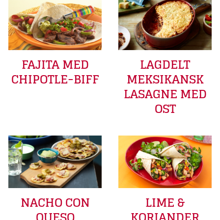
FAJITA MED
LAGDELT
CHIPOTLE-BIFF
MEKSIKANSK
LASAGNE MED
OST
LIME &
NACHO CON
KORIANDER
QUESO